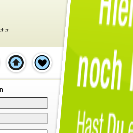
schen
n