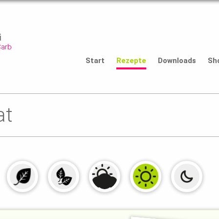
i
Carb
Start
Rezepte
Downloads
Sh
at