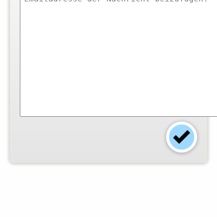
Einsender:
Marc K.
-
Foto:
© Kathleen Ulrich
-
Arbeitszeit (Min.):
20
-
Schwierigkeitsgrad:
k. A.
-
Dieses Rezept finden
0
angemeldete Mitglieder