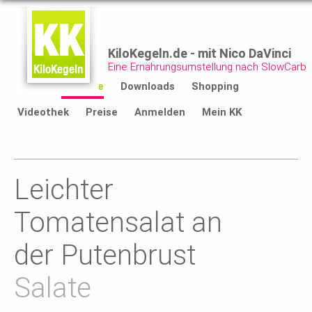
KiloKegeln.de - mit Nico DaVinci
Eine Ernährungsumstellung nach SlowCarb
Start
Rezepte
Downloads
Shopping
Videothek
Preise
Anmelden
Mein KK
Leichter
Tomatensalat an
der Putenbrust
Salate