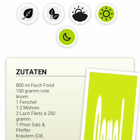
ZUTATEN
800 ml Fisch Fond
100 gramm rote
linsen
1 Fenchel
1-2 Möhren
2 Lach Filets á 250
gramm.
1 Prise Salz &
Pfeffer
Kräutern (Dill,