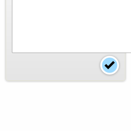
Einsender:
Marc K
-
Foto:
© Marc K
-
Arbeitszeit
(Min.):
20
-
Schwierigkeitsgrad:
keine Anga
-
Dieses Rezept finden
0
angemeldete Mitglieder
gut.