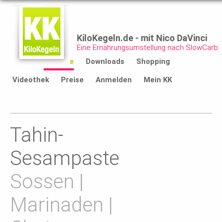
KiloKegeln.de - mit Nico DaVinci
Eine Ernährungsumstellung nach SlowCarb
Start
Rezepte
Downloads
Shopping
Videothek
Preise
Anmelden
Mein KK
Tahin-
Sesampaste
Sossen |
Marinaden |