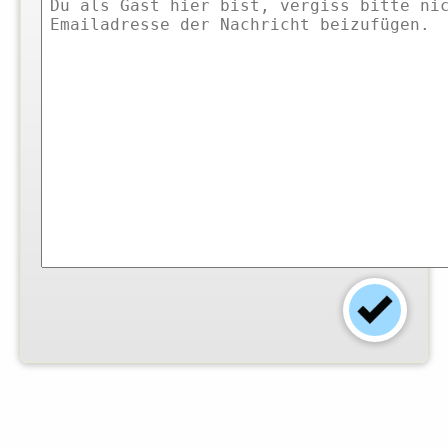
Einsender:
Claudia Borchers
-
Foto:
© Claudia