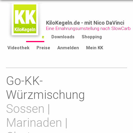
KiloKegeln.de - mit Nico DaVinci
Eine Ernährungsumstellung nach SlowCarb
Start
Rezepte
Downloads
Shopping
Videothek
Preise
Anmelden
Mein KK
Go-KK-
Würzmischung
Sossen |
Marinaden |