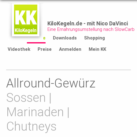
KiloKegeln.de - mit Nico DaVinci
Eine Ernährungsumstellung nach SlowCarb
Start
Rezepte
Downloads
Shopping
Videothek
Preise
Anmelden
Mein KK
Allround-Gewürz
Sossen |
Marinaden |
Chutneys