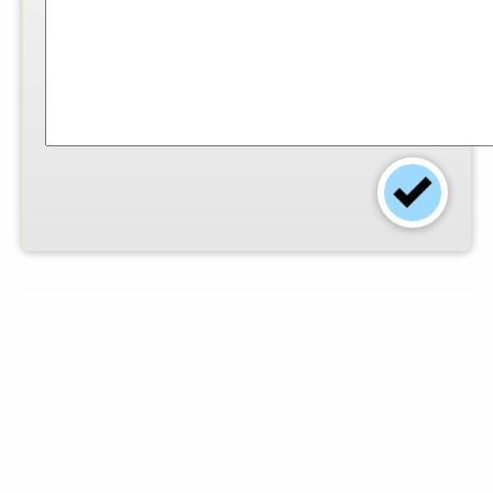
Einsender:
Claudia Borchers
-
Foto:
© Claudia
Borchers
-
Arbeitszeit (Min.):
5
-
Schwierigkeitsgrad:
leicht
-
Dieses Rezept finden
0
angemeldete Mitglieder gut.