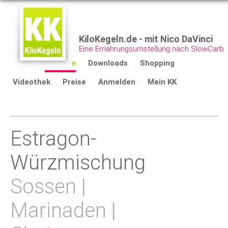
KiloKegeln.de - mit Nico DaVinci
Eine Ernährungsumstellung nach SlowCarb
Start
Rezepte
Downloads
Shopping
Videothek
Preise
Anmelden
Mein KK
Estragon-
Würzmischung
Sossen |
Marinaden |