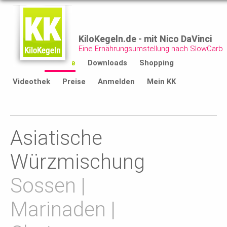
KiloKegeln.de - mit Nico DaVinci
Eine Ernährungsumstellung nach SlowCarb
Start
Rezepte
Downloads
Shopping
Videothek
Preise
Anmelden
Mein KK
Asiatische
Würzmischung
Sossen |
Marinaden |