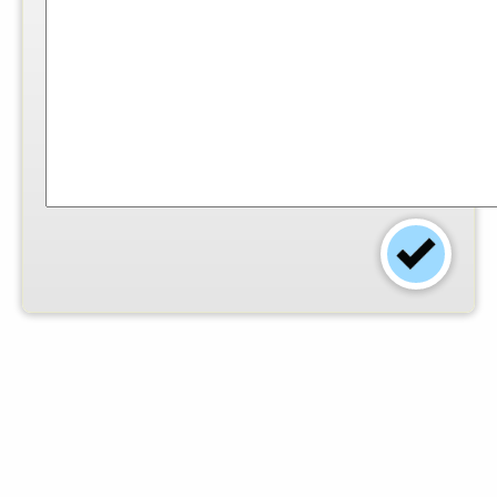
Einsender:
Claudia Borchers
-
Foto:
© Claudia
Borchers
-
Arbeitszeit (Min.):
5
-
Schwierigkeitsgrad:
leicht
-
Dieses Rezept finden
0
angemeldete Mitglieder gut.