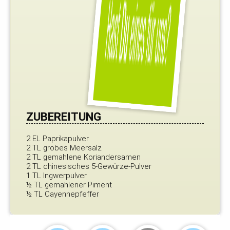
ZUBEREITUNG
2 EL Paprikapulver
2 TL grobes Meersalz
2 TL gemahlene Koriandersamen
2 TL chinesisches 5-Gewürze-Pulver
1 TL Ingwerpulver
½ TL gemahlener Piment
½ TL Cayennepfeffer