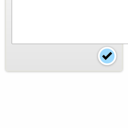
Einsender:
Jan Meiser
-
Foto:
© Kathleen Ulrich
-
Arbeitszeit (Min.):
30
-
Schwierigkeitsgrad:
leicht
-
Dieses Rezept finden
0
angemeldete
Mitglieder gut.