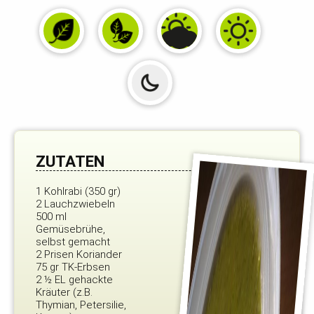
ZUTATEN
1 Kohlrabi (350 gr)
2 Lauchzwiebeln
500 ml
Gemüsebrühe,
selbst gemacht
2 Prisen Koriander
75 gr TK-Erbsen
2 ½ EL gehackte
Kräuter (z.B.
Thymian, Petersilie,