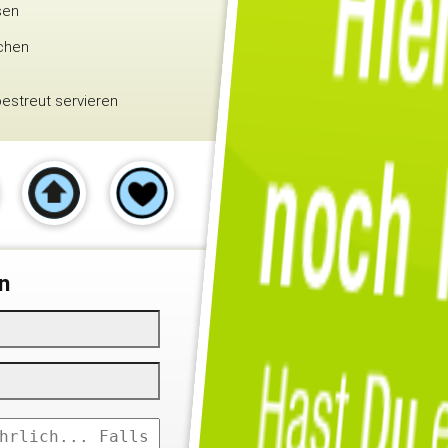
sen
schen
bestreut servieren
n