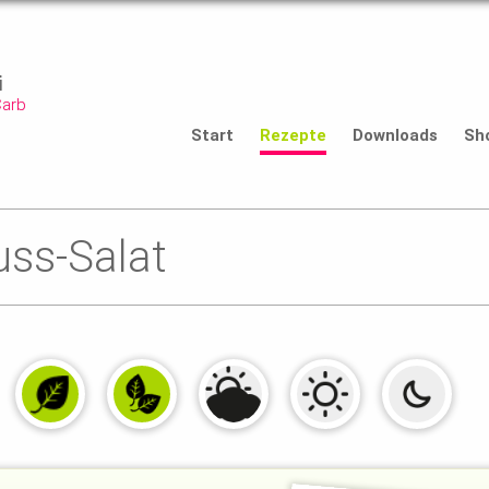
i
Carb
Start
Rezepte
Downloads
Sh
ss-Salat