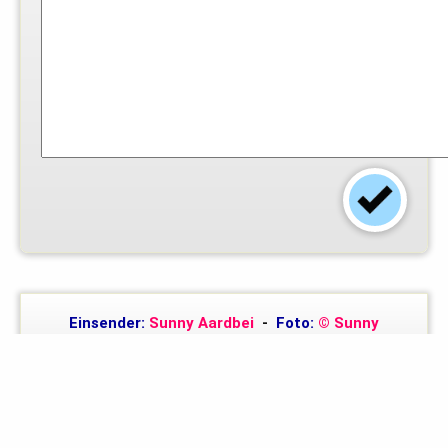
Einsender:
Sunny Aardbei
-
Foto:
© Sunny
Aardbei
-
Arbeitszeit (Min.):
5
-
Schwierigkeitsgrad:
leicht
-
Dieses Rezept finden
0
angemeldete Mitglieder gut.