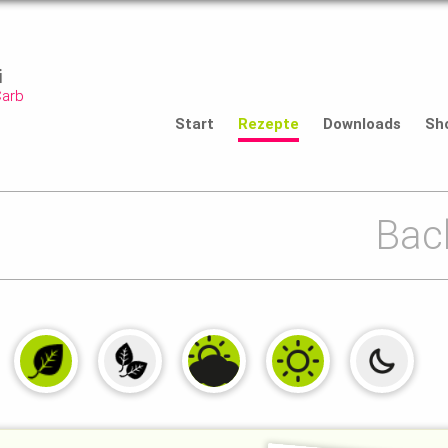
i
Carb
Start
Rezepte
Downloads
Sh
Bac