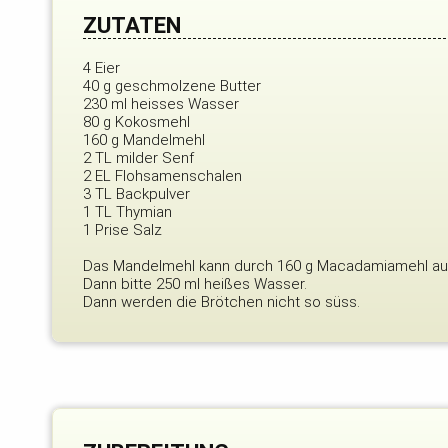
ZUTATEN
4 Eier
40 g geschmolzene Butter
230 ml heisses Wasser
80 g Kokosmehl
160 g Mandelmehl
2 TL milder Senf
2 EL Flohsamenschalen
3 TL Backpulver
1 TL Thymian
1 Prise Salz
Das Mandelmehl kann durch 160 g Macadamiamehl au
Dann bitte 250 ml heißes Wasser.
Dann werden die Brötchen nicht so süss.