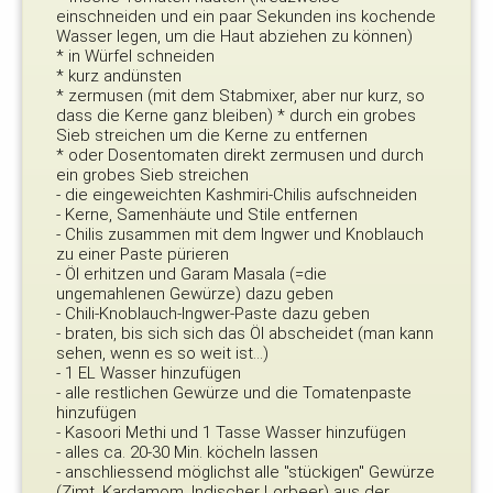
einschneiden und ein paar Sekunden ins kochende
Wasser legen, um die Haut abziehen zu können)
* in Würfel schneiden
* kurz andünsten
* zermusen (mit dem Stabmixer, aber nur kurz, so
dass die Kerne ganz bleiben) * durch ein grobes
Sieb streichen um die Kerne zu entfernen
* oder Dosentomaten direkt zermusen und durch
ein grobes Sieb streichen
- die eingeweichten Kashmiri-Chilis aufschneiden
- Kerne, Samenhäute und Stile entfernen
- Chilis zusammen mit dem Ingwer und Knoblauch
zu einer Paste pürieren
- Öl erhitzen und Garam Masala (=die
ungemahlenen Gewürze) dazu geben
- Chili-Knoblauch-Ingwer-Paste dazu geben
- braten, bis sich sich das Öl abscheidet (man kann
sehen, wenn es so weit ist...)
- 1 EL Wasser hinzufügen
- alle restlichen Gewürze und die Tomatenpaste
hinzufügen
- Kasoori Methi und 1 Tasse Wasser hinzufügen
- alles ca. 20-30 Min. köcheln lassen
- anschliessend möglichst alle "stückigen" Gewürze
(Zimt, Kardamom, Indischer Lorbeer) aus der