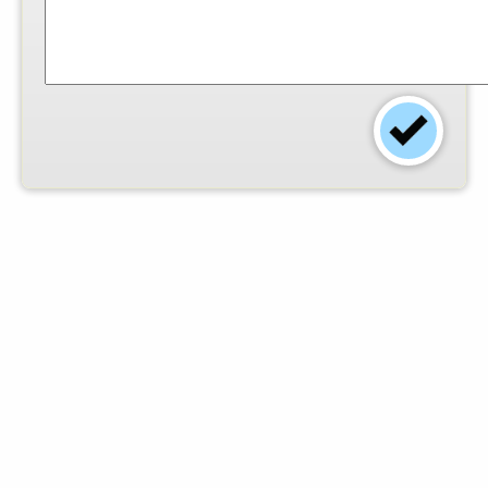
Einsender:
Martin Probst
-
Foto:
© Martin Probst
-
Arbeitszeit (Min.):
45
-
Schwierigkeitsgrad:
normal
-
Dieses Rezept finden
0
angemeldete
Mitglieder gut.
© 2012 - 2026 by KiloKegeln.de - Alle Rechte vorbehalten
• Kontakt
•
Impressum
•
AGB
•
Datenschutz