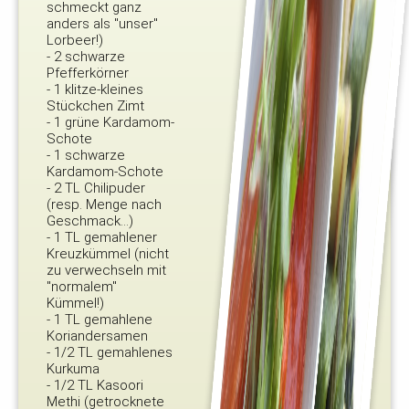
schmeckt ganz
anders als "unser"
Lorbeer!)
- 2 schwarze
Pfefferkörner
- 1 klitze-kleines
Stückchen Zimt
- 1 grüne Kardamom-
Schote
- 1 schwarze
Kardamom-Schote
- 2 TL Chilipuder
(resp. Menge nach
Geschmack...)
- 1 TL gemahlener
Kreuzkümmel (nicht
zu verwechseln mit
"normalem"
Kümmel!)
- 1 TL gemahlene
Koriandersamen
- 1/2 TL gemahlenes
Kurkuma
- 1/2 TL Kasoori
Methi (getrocknete