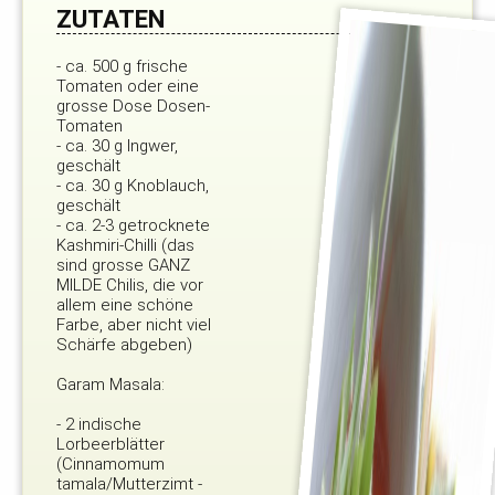
ZUTATEN
- ca. 500 g frische
Tomaten oder eine
grosse Dose Dosen-
Tomaten
- ca. 30 g Ingwer,
geschält
- ca. 30 g Knoblauch,
geschält
- ca. 2-3 getrocknete
Kashmiri-Chilli (das
sind grosse GANZ
MILDE Chilis, die vor
allem eine schöne
Farbe, aber nicht viel
Schärfe abgeben)
Garam Masala:
- 2 indische
Lorbeerblätter
(Cinnamomum
tamala/Mutterzimt -