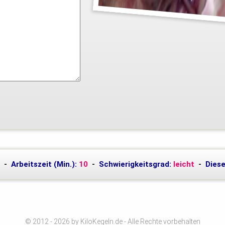
-
Arbeitszeit (Min.):
10
-
Schwierigkeitsgrad:
leicht
-
Diese
© 2012 - 2026 by KiloKegeln.de - Alle Rechte vorbehalten